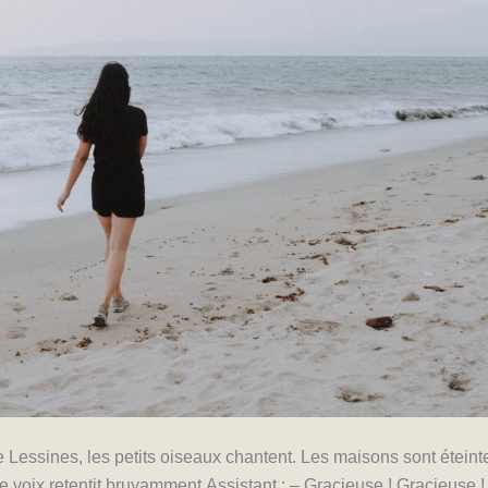
 Lessines, les petits oiseaux chantent. Les maisons sont éteint
e voix retentit bruyamment.Assistant : – Gracieuse ! Gracieuse !