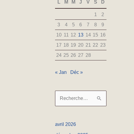
L
M
M
J
V
S
D
1
2
3
4
5
6
7
8
9
10
11
12
13
14
15
16
17
18
19
20
21
22
23
24
25
26
27
28
« Jan
Déc »
R
e
c
avril 2026
h