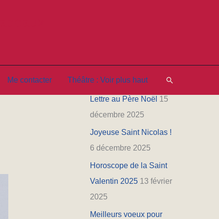
hapeaux
Les nouveautés
Horoscope de Pâques
5
Rechercher
Me contacter
Théâtre : Voir plus haut
avril 2026
Lettre au Père Noël
15
décembre 2025
Joyeuse Saint Nicolas !
6 décembre 2025
Horoscope de la Saint
Valentin 2025
13 février
2025
Meilleurs voeux pour