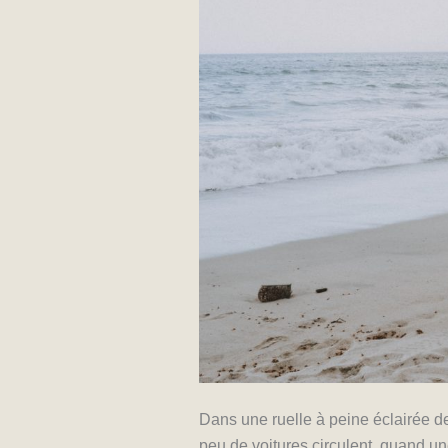
Dans une ruelle à peine éclairée de
peu de voitures circulent, quand un