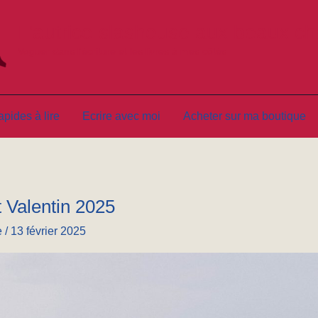
L'autrice slasheuse aux beaux c
Voguer dans l'écriture et les livres à mes côtés
pides à lire
Ecrire avec moi
Acheter sur ma boutique
 Valentin 2025
e
/
13 février 2025