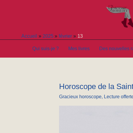
Aller
au
contenu
13 Février 2025
Accueil
2025
février
13
Qui suis-je ?
Mes livres
Des nouvelles ra
Horoscope de la Saint
Horoscope
de
Gracieux horoscope
,
Lecture offert
la
Saint
Valentin
2025