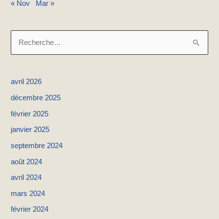
« Nov
Mar »
R
e
c
avril 2026
h
décembre 2025
e
février 2025
r
janvier 2025
c
h
septembre 2024
e
août 2024
r
avril 2024
mars 2024
:
février 2024