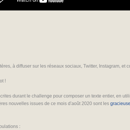
tères, à diffuser sur les réseaux sociaux, Twitter, Instagram, et
t !
ites durant le challenge pour composer un texte entier, en util
ières nouvelles issues de ce mois d'août 2020 sont les
gracieuse
bulations :