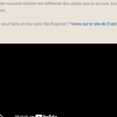
tte nouvelle histoire est différente des autres que tu as lues, t
ssi.
 veux faire un tour avec Me Eugenie ?
Viens sur le site de Eveil