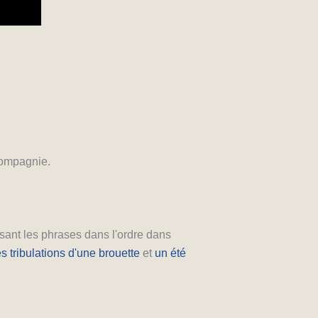
 compagnie.
isant les phrases dans l'ordre dans
s tribulations d'une brouette
et
un été