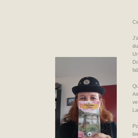
Ce
J'
du
Un
Do
fa
Qu
Ai
ve
La
Po
bi