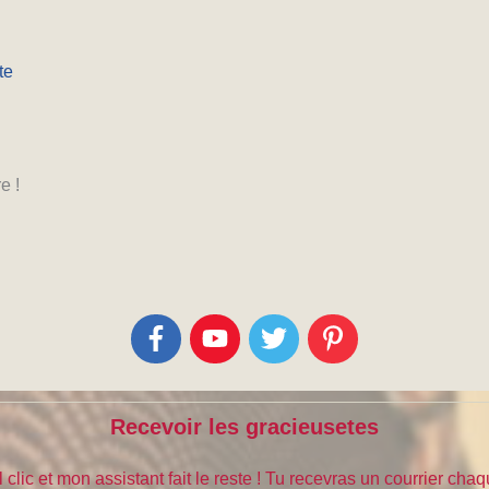
te
e !
Recevoir les gracieusetes
 clic et mon assistant fait le reste ! Tu recevras un courrier cha