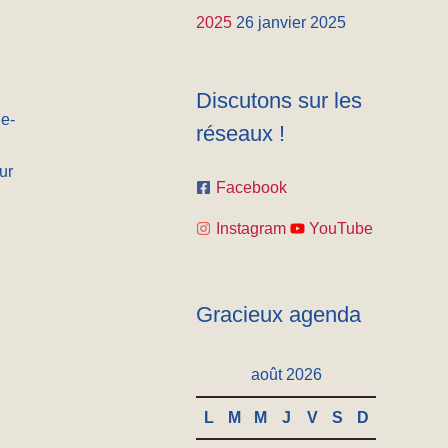
2025
26 janvier 2025
Discutons sur les
ue-
réseaux !
ur
Facebook
Instagram
YouTube
Gracieux agenda
août 2026
L
M
M
J
V
S
D