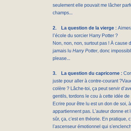
seulement elle pouvait me lâcher parf
champs...
2.
La question de la vierge :
Aimera
l’école du sorcier Harry Potter ?
Non, non, non, surtout pas ! À cause de
jamais lu
Harry Potter
, donc impossib
please...
3.
La question du capricorne :
Com
juste pour aller à contre-courant ?Va
colère ? Lâche-toi, ça peut servir d’av
gentils, tordons le cou à cette idée de 
Ecrire pour être lu est un don de soi,
appartiennent pas. L'auteur donne et l
sûr, ça, c'est en théorie. En pratique
l'ascenseur émotionnel qui s'enclenche