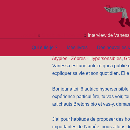
Aller
au
contenu
Accueil
Gracieuse interview
Interview de Vaness
Interview de Vanessa So
Qui suis-je ?
Mes livres
Des nouvelles ra
Atypies - Zèbres - Hypersensibles
,
Gr
Vanessa est une autrice qui a publié un
expliquer sa vie et son quotidien. Elle 
Bonjour à toi, ô autrice hypersensible
expérience particulière, tu vas voir, t
artichauts Bretons bio et vas-y, démarr
J’ai pour habitude de proposer des h
importantes de l’année, nous allons d