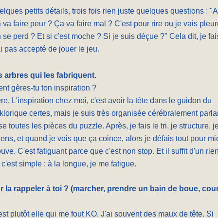
uelques petits détails, trois fois rien juste quelques questions : "
 faire peur ? Ça va faire mal ? C'est pour rire ou je vais pleur
on se perd ? Et si c'est moche ? Si je suis déçue ?" Cela dit, je fai
i pas accepté de jouer le jeu.
 arbres qui les fabriquent.
t gères-tu ton inspiration ?
re. L'inspiration chez moi, c'est avoir la tête dans le guidon du
klorique certes, mais je suis très organisée cérébralement parlan
 toutes les pièces du puzzle. Après, je fais le tri, je structure, j
iens, et quand je vois que ça coince, alors je défais tout pour m
uve. C'est fatiguant parce que c'est non stop. Et il suffit d'un rie
c'est simple : à la longue, je me fatigue.
ur la rappeler à toi ? (marcher, prendre un bain de boue, cour
st plutôt elle qui me fout KO. J'ai souvent des maux de tête. Si