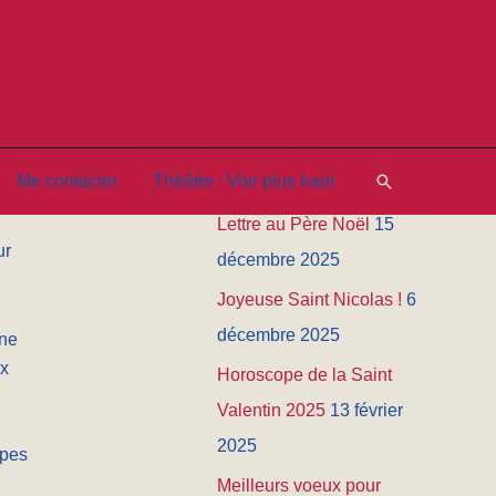
hapeaux
Les nouveautés
Horoscope de Pâques
5
Rechercher
Me contacter
Théâtre : Voir plus haut
avril 2026
Lettre au Père Noël
15
ur
décembre 2025
Joyeuse Saint Nicolas !
6
décembre 2025
une
ux
Horoscope de la Saint
Valentin 2025
13 février
2025
apes
Meilleurs voeux pour