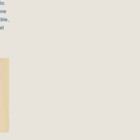
in
une
ible,
it