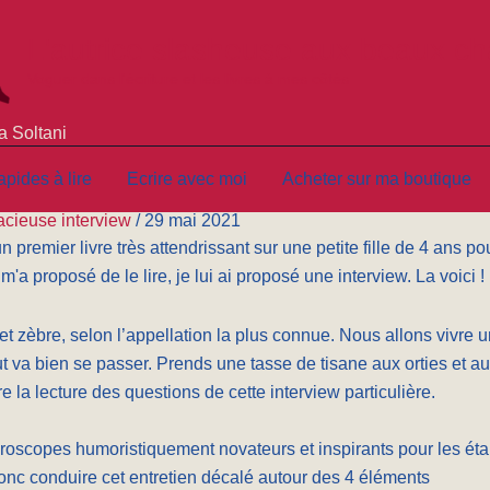
L'autrice slasheuse aux beaux c
Voguer dans l'écriture et les livres à mes côtés
a Soltani
ltani
pides à lire
Ecrire avec moi
Acheter sur ma boutique
acieuse interview
/
29 mai 2021
 premier livre très attendrissant sur une petite fille de 4 ans po
m'a proposé de le lire, je lui ai proposé une interview. La voici !
 et zèbre, selon l’appellation la plus connue. Nous allons vivre 
out va bien se passer. Prends une tasse de tisane aux orties et a
e la lecture des questions de cette interview particulière.
oroscopes humoristiquement novateurs et inspirants pour les ét
onc conduire cet entretien décalé autour des 4 éléments