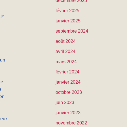
décembre 2025
e
février 2025
r
 je
janvier 2025
c
h
septembre 2024
e
août 2024
r
avril 2024
 un
mars 2024
:
février 2024
de
janvier 2024
a
octobre 2023
'en
juin 2023
janvier 2023
yeux
novembre 2022