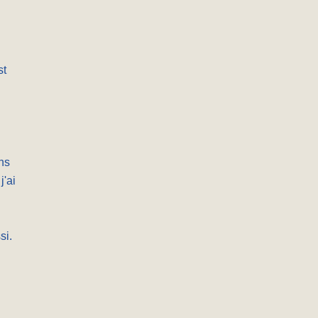
st
ans
j'ai
si.