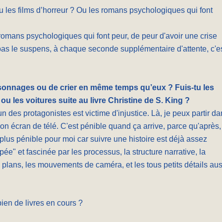
u les films d’horreur ? Ou les romans psychologiques qui font
s romans psychologiques qui font peur, de peur d'avoir une crise
as le suspens, à chaque seconde supplémentaire d'attente, c'e
ersonnages ou de crier en même temps qu’eux ? Fuis-tu les
u les voitures suite au livre Christine de S. King ?
un des protagonistes est victime d'injustice. Là, je peux partir d
 écran de télé. C'est pénible quand ça arrive, parce qu'après, 
nt plus pénible pour moi car suivre une histoire est déjà assez
ée" et fascinée par les processus, la structure narrative, la
e plans, les mouvements de caméra, et les tous petits détails aus
en de livres en cours ?