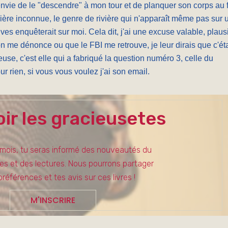
n envie de le "descendre" à mon tour et de planquer son corps au f
ivière inconnue, le genre de rivière qui n'apparaît même pas sur 
ves enquêterait sur moi. Cela dit, j'ai une excuse valable, plaus
s on me dénonce ou que le FBI me retrouve, je leur dirais que c'éta
euse, c'est elle qui a fabriqué la question numéro 3, celle du
ur rien, si vous vous voulez j'ai son email.
ir les gracieusetes
 mois, tu seras informé des nouveautés du
tes et des lectures. Nous pourrons partager
préférences et tes avis sur ces livres !
M'INSCRIRE