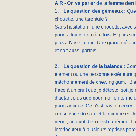
AIR - On va parler de la femme derriè
1.
La question des gémeaux :
Quel
chouette, une tarentule ?
Sans hésitation : une chouette, avec 
pour la toute première fois. Et puis so
plus à l'aise la nuit. Une grand mélan
et naïf aussi parfois.
2.
La question de la balance :
Comm
élément ou une personne extérieure qu
mâchonnement de chewing gum, ...) e
Face à un bruit que je déteste, soit je 
d'autant plus que pour moi, en terme de
panoramique. Ce n'est pas forcément 
conscience du son, et la mienne est t
nenni, au quotidien c'est carrément h
interlocuteur à plusieurs reprises par