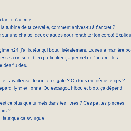
tant qu’autrice.
la turbine de ta cervelle, comment arrives-tu à t’ancrer ?
lé sur une chaise, deux claques pour réhabiter ton corps) Expliq
ime h24, j'ai la tête qui bout, littéralement. La seule manière po
esse à un sujet bien particulier, ça permet de "nourrir" les
 des fluides.
lle travailleuse, fourmi ou cigale ? Ou tous en même temps ?
uépard, lynx et lionne. Ou escargot, hibou et blob, ça dépend.
est ce plus que tu mets dans tes livres ? Ces petites pincées
eurs ?
 faut que ça swingue !