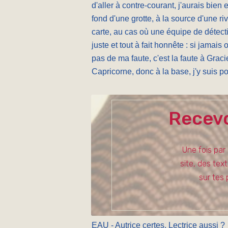
d'aller à contre-courant, j'aurais bie
fond d'une grotte, à la source d'une r
carte, au cas où une équipe de détecti
juste et tout à fait honnête : si jamai
pas de ma faute, c'est la faute à Graci
Capricorne, donc à la base, j'y suis po
Recevo
Une fois par
site, des tex
sur tes 
EAU - Autrice certes, Lectrice aussi ?