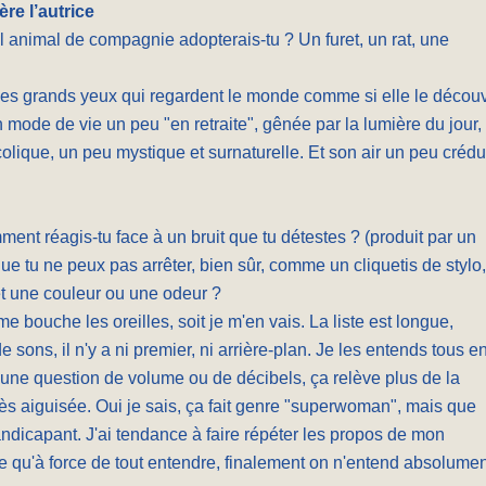
re l’autrice
 animal de compagnie adopterais-tu ? Un furet, un rat, une
ses grands yeux qui regardent le monde comme si elle le découv
n mode de vie un peu "en retraite", gênée par la lumière du jour,
colique, un peu mystique et surnaturelle. Et son air un peu crédu
ent réagis-tu face à un bruit que tu détestes ? (produit par un
e tu ne peux pas arrêter, bien sûr, comme un cliquetis de stylo
t une couleur ou une odeur ?
me bouche les oreilles, soit je m'en vais. La liste est longue,
 sons, il n'y a ni premier, ni arrière-plan. Je les entends tous e
une question de volume ou de décibels, ça relève plus de la
rès aiguisée. Oui je sais, ça fait genre "superwoman", mais que
andicapant. J'ai tendance à faire répéter les propos de mon
ce qu'à force de tout entendre, finalement on n'entend absolumen