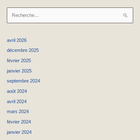
R
e
c
avril 2026
h
décembre 2025
e
février 2025
r
janvier 2025
c
h
septembre 2024
e
août 2024
r
avril 2024
mars 2024
:
février 2024
janvier 2024