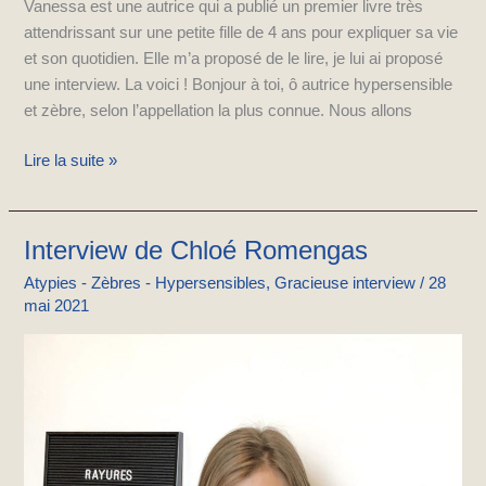
Vanessa est une autrice qui a publié un premier livre très
attendrissant sur une petite fille de 4 ans pour expliquer sa vie
et son quotidien. Elle m’a proposé de le lire, je lui ai proposé
une interview. La voici ! Bonjour à toi, ô autrice hypersensible
et zèbre, selon l’appellation la plus connue. Nous allons
Lire la suite »
Interview de Chloé Romengas
Interview
de
Atypies - Zèbres - Hypersensibles
,
Gracieuse interview
/
28
Chloé
mai 2021
Romengas