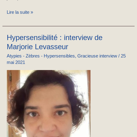
Lire la suite »
Hypersensibilité : interview de
Hypersensibilité
:
Marjorie Levasseur
interview
Atypies - Zèbres - Hypersensibles
,
Gracieuse interview
/
25
de
mai 2021
Marjorie
Levasseur