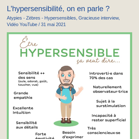
L’hypersensibilité, on en parle ?
L’hypersensibilité,
on
Atypies - Zèbres - Hypersensibles
,
Gracieuse interview
,
en
Vidéo YouTube
/
31 mai 2021
parle
?