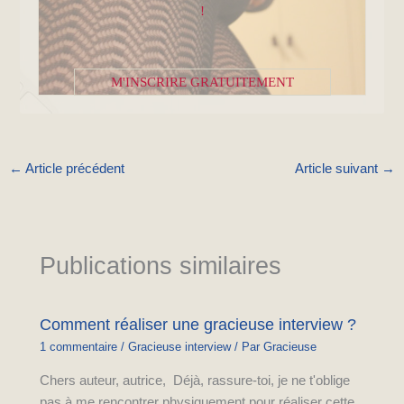
!
M'INSCRIRE GRATUITEMENT
←
Article précédent
Article suivant
→
Publications similaires
Comment réaliser une gracieuse interview ?
1 commentaire
/
Gracieuse interview
/ Par
Gracieuse
Chers auteur, autrice, Déjà, rassure-toi, je ne t'oblige
pas à me rencontrer physiquement pour réaliser cette