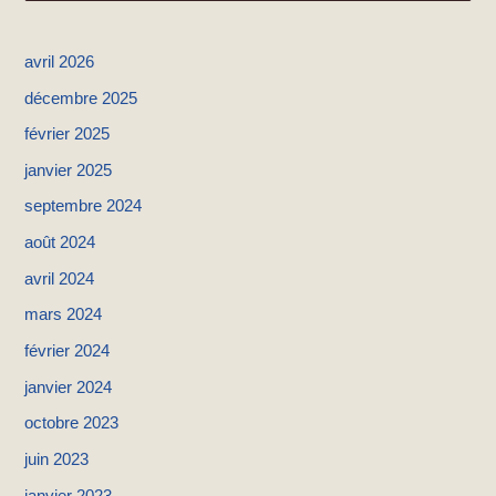
e
c
avril 2026
h
décembre 2025
e
février 2025
r
janvier 2025
c
h
septembre 2024
e
août 2024
r
avril 2024
mars 2024
:
février 2024
janvier 2024
octobre 2023
juin 2023
janvier 2023