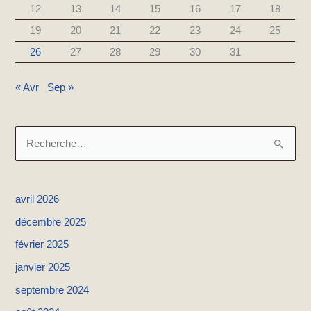
12
13
14
15
16
17
18
19
20
21
22
23
24
25
26
27
28
29
30
31
« Avr
Sep »
R
e
c
avril 2026
h
décembre 2025
e
février 2025
r
janvier 2025
c
h
septembre 2024
e